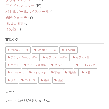
アイドルマスター
(15)
バトルガールハイスクール
(2)
妖怪ウォッチ
(8)
REBORN!
(0)
その他
(1)
商品タグ
Megaシリーズ
Tegakiシリーズ
けもの耳
アクリルキーホルダー
イラストオーダー
イラスト集
グッズ
コスプレ写真集
タペストリー
トートバッグ
ペンケース
マイキャラ
下着
再録集
水着
漫画
缶バッジ
色紙
評論
カート
カートに商品がありません。