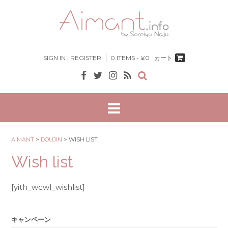
Skip
to
content
SIGN IN | REGISTER
0 ITEMS - ¥0
カート
AIMANT
>
DOUJIN
>
WISH LIST
Wish list
[yith_wcwl_wishlist]
キャンペーン