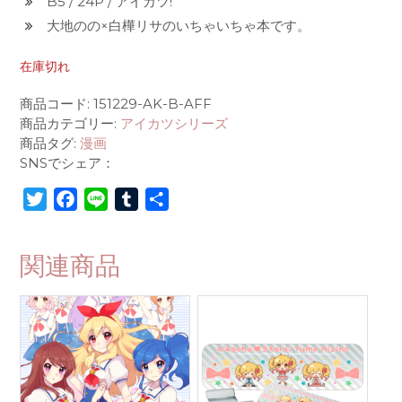
B5 / 24P / アイカツ!
大地のの×白樺リサのいちゃいちゃ本です。
在庫切れ
商品コード:
151229-AK-B-AFF
商品カテゴリー:
アイカツシリーズ
商品タグ:
漫画
SNSでシェア：
T
F
L
T
共
w
a
i
u
有
i
c
n
m
関連商品
t
e
e
b
t
b
l
e
o
r
r
o
k