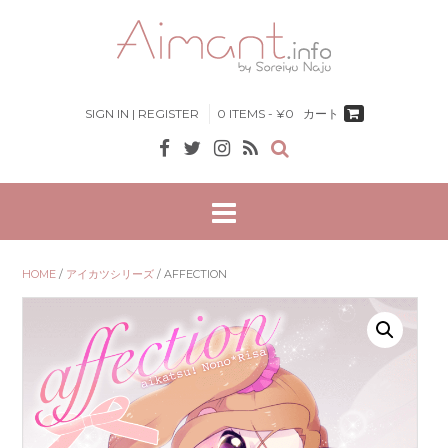
Skip
to
content
SIGN IN | REGISTER
0 ITEMS - ¥0
カート
HOME
/
アイカツシリーズ
/ AFFECTION