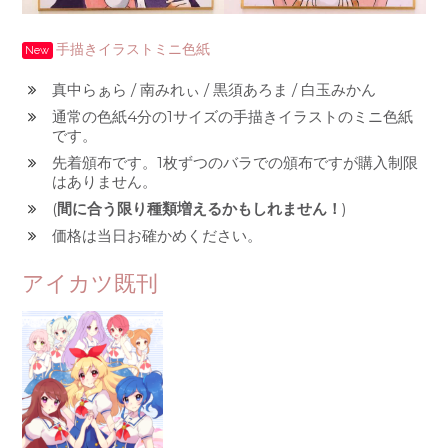
手描きイラストミニ色紙
New
真中らぁら / 南みれぃ / 黒須あろま / 白玉みかん
通常の色紙4分の1サイズの手描きイラストのミニ色紙
です。
先着頒布です。1枚ずつのバラでの頒布ですが購入制限
はありません。
(
間に合う限り種類増えるかもしれません！
)
価格は当日お確かめください。
アイカツ既刊