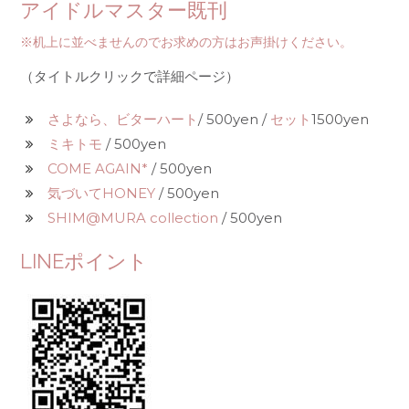
アイドルマスター既刊
※机上に並べませんのでお求めの方はお声掛けください。
（タイトルクリックで詳細ページ）
さよなら、ビターハート
/ 500yen /
セット
1500yen
ミキトモ
/ 500yen
COME AGAIN*
/ 500yen
気づいてHONEY
/ 500yen
SHIM@MURA collection
/ 500yen
LINEポイント