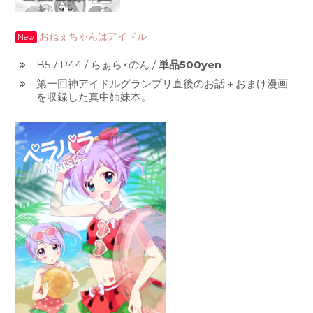
おねぇちゃんはアイドル
New
B5 / P44 / らぁら×のん /
単品500yen
第一回神アイドルグランプリ直後のお話＋おまけ漫画
を収録した真中姉妹本。