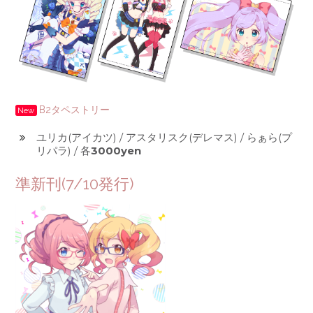
B2タペストリー
New
ユリカ(アイカツ) / アスタリスク(デレマス) / らぁら(プ
リパラ) / 各
3000yen
準新刊(7/10発行)