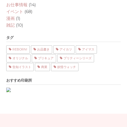
カ
お仕事情報
(14)
イ
イベント
(68)
ブ
漫画
(1)
雑記
(10)
タグ
REBORN!
お品書き
アイカツ
アイマス
オリジナル
プリキュア
プリティーシリーズ
告知イラスト
商業
妖怪ウォッチ
おすすめ印刷所