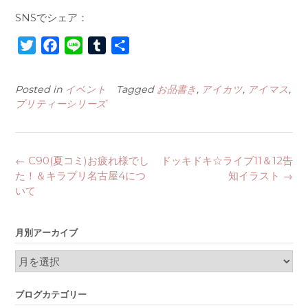
SNSでシェア：
T
F
L
T
S
2016年8月12日(金)（1日目）
w
a
i
u
h
10:00 開場、一般入場開始
i
c
n
m
a
Posted in
イベント
Tagged
お品書き
,
アイカツ
,
アイマス
,
10:00～16:00 同人誌即売会
t
e
e
b
r
プリティーシリーズ
t
b
l
e
e
o
r
東京ビッグサイト
r
o
Post
←
C90(夏コミ)お疲れ様でし
ドッキドキ☆ライブ11＆12告
k
navigation
た！＆キラプリ名古屋4につ
知イラスト
→
いて
月別アーカイブ
月
別
ア
ブログカテゴリー
ー