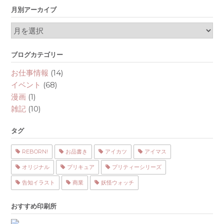
月別アーカイブ
月
別
ア
ブログカテゴリー
ー
カ
お仕事情報
(14)
イ
イベント
(68)
ブ
漫画
(1)
雑記
(10)
タグ
REBORN!
お品書き
アイカツ
アイマス
オリジナル
プリキュア
プリティーシリーズ
告知イラスト
商業
妖怪ウォッチ
おすすめ印刷所