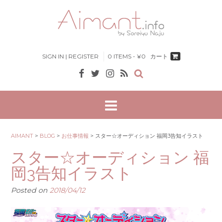
Skip
to
content
SIGN IN | REGISTER
0 ITEMS - ¥0
カート
AIMANT
>
BLOG
>
お仕事情報
>
スター☆オーディション 福岡3告知イラスト
スター☆オーディション 福
岡3告知イラスト
Posted on
2018/04/12