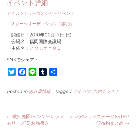
イベント詳細
アイカツシリーズオンリーイベント
「
スター☆オーディション 福岡3
」
開催日：2018年06月17日(日)
会場名：福岡国際会議場
主催名：
スタジオＹＯＵ
SNSでシェア：
T
F
L
T
共
w
a
i
u
有
i
c
n
m
Posted in
お仕事情報
Tagged
アイカツ
,
告知イラスト
t
e
e
b
t
b
l
e
o
r
Post
←
歌姫庭園16(シンデレラメ
シンデレラ☆ステージ6STEP
r
o
navigation
モリーズ15)お品書き
頒布物まとめ
→
k